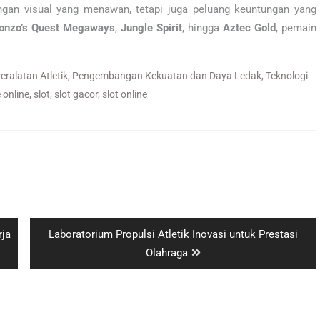
gan visual yang menawan, tetapi juga peluang keuntungan yang
onzo’s Quest Megaways
,
Jungle Spirit
, hingga
Aztec Gold
, pemain
eralatan Atletik
,
Pengembangan Kekuatan dan Daya Ledak
,
Teknologi
 online
,
slot
,
slot gacor
,
slot online
Next
rja
Laboratorium Propulsi Atletik Inovasi untuk Prestasi
post:
Olahraga