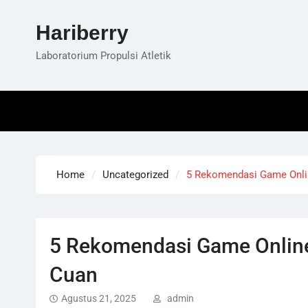
Skip
to
Hariberry
content
Laboratorium Propulsi Atletik
Home
Uncategorized
5 Rekomendasi Game Onl
5 Rekomendasi Game Onlin
Cuan
Agustus 21, 2025
admin