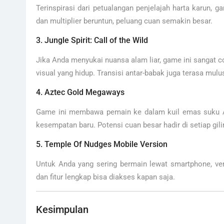
Terinspirasi dari petualangan penjelajah harta karun, 
dan multiplier beruntun, peluang cuan semakin besar.
3. Jungle Spirit: Call of the Wild
Jika Anda menyukai nuansa alam liar, game ini sangat 
visual yang hidup. Transisi antar-babak juga terasa mulu
4. Aztec Gold Megaways
Game ini membawa pemain ke dalam kuil emas suku Az
kesempatan baru. Potensi cuan besar hadir di setiap gili
5. Temple Of Nudges Mobile Version
Untuk Anda yang sering bermain lewat smartphone, versi
dan fitur lengkap bisa diakses kapan saja.
Kesimpulan