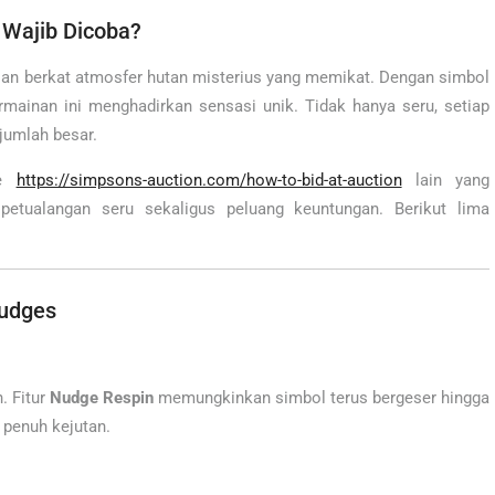
Wajib Dicoba?
ian berkat atmosfer hutan misterius yang memikat. Dengan simbol
ermainan ini menghadirkan sensasi unik. Tidak hanya seru, setiap
jumlah besar.
me
https://simpsons-auction.com/how-to-bid-at-auction
lain yang
tualangan seru sekaligus peluang keuntungan. Berikut lima
Nudges
. Fitur
Nudge Respin
memungkinkan simbol terus bergeser hingga
 penuh kejutan.