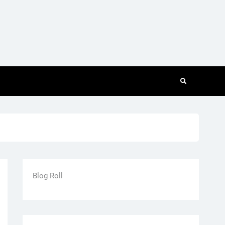
Blog Roll