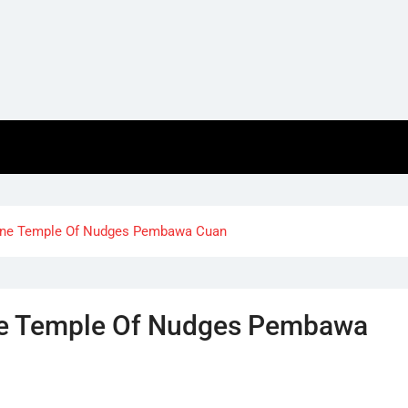
ine Temple Of Nudges Pembawa Cuan
e Temple Of Nudges Pembawa