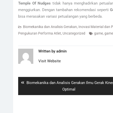
Temple Of Nudges
tidak hanya menghadirkan petualan
menggiurkan. Dengan tambahan rekomendasi seperti
G
bisa merasakan variasi petualangan yang berbeda.
Biomekanika dan Analisis Gerakan
,
Inovasi Material dan P
Pengukuran Performa Atlet
,
Uncategorized
game
,
game
Written by
admin
Visit Website
Navigasi
pos
Previous
Biomekanika dan Analisis Gerakan Ilmu Gerak Kine
post:
Optimal