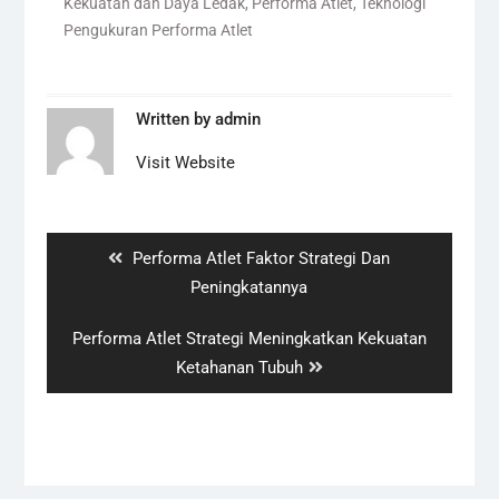
Kekuatan dan Daya Ledak
,
Performa Atlet
,
Teknologi
Pengukuran Performa Atlet
Written by
admin
Visit Website
Navigasi
pos
Previous
Performa Atlet Faktor Strategi Dan
post:
Peningkatannya
Next
Performa Atlet Strategi Meningkatkan Kekuatan
post:
Ketahanan Tubuh