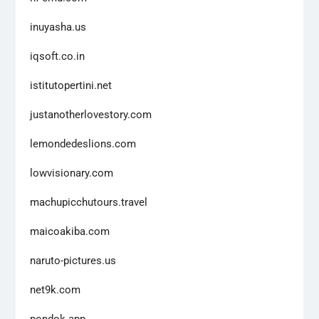
inuyasha.us
iqsoft.co.in
istitutopertini.net
justanotherlovestory.com
lemondedeslions.com
lowvisionary.com
machupicchutours.travel
maicoakiba.com
naruto-pictures.us
net9k.com
pondok.app