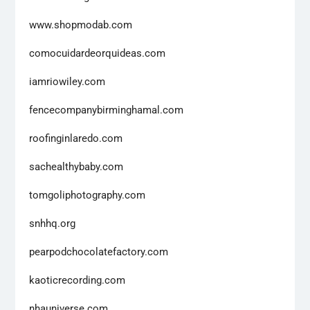
www.shopmodab.com
comocuidardeorquideas.com
iamriowiley.com
fencecompanybirminghamal.com
roofinginlaredo.com
sachealthybaby.com
tomgoliphotography.com
snhhq.org
pearpodchocolatefactory.com
kaoticrecording.com
nhauniverse.com