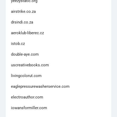
yeezystatic.org
airstrike.co.za
drsindi.co.za
aeroklub-liberec.cz
istob.cz
double-aye.com
uscreativebooks.com
livingcolorut.com
eaglepressurewasherservice.com
electroauthor.com
iowansformiller.com