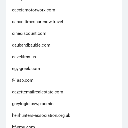
cacciamotorworx.com
canceltimesharenow.travel
cinediscount.com
daubandbauble.com
davefilms.us
egy-greek.com
f-1asp.com
gazettemailrealestate.com
greylogic.uswp-admin
heirhunters-association.org.uk
hf-emu.com