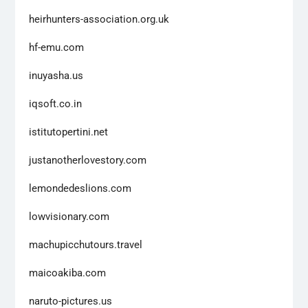
heirhunters-association.org.uk
hf-emu.com
inuyasha.us
iqsoft.co.in
istitutopertini.net
justanotherlovestory.com
lemondedeslions.com
lowvisionary.com
machupicchutours.travel
maicoakiba.com
naruto-pictures.us