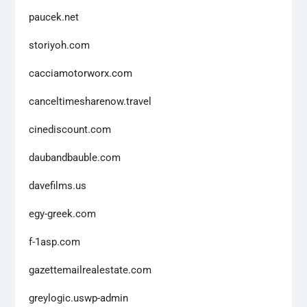
paucek.net
storiyoh.com
cacciamotorworx.com
canceltimesharenow.travel
cinediscount.com
daubandbauble.com
davefilms.us
egy-greek.com
f-1asp.com
gazettemailrealestate.com
greylogic.uswp-admin