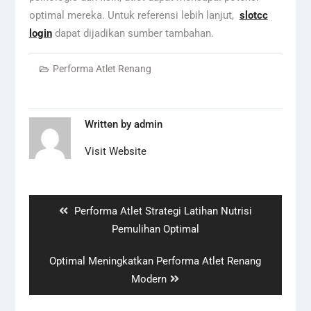
optimal mereka. Untuk referensi lebih lanjut,
slotcc
login
dapat dijadikan sumber tambahan.
Performa Atlet Renang
Written by
admin
Visit Website
Navigasi
pos
Previous
Performa Atlet Strategi Latihan Nutrisi
post:
Pemulihan Optimal
Next
Optimal Meningkatkan Performa Atlet Renang
post:
Modern