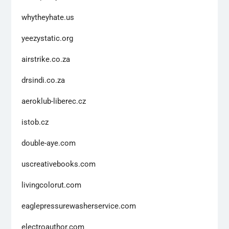
whytheyhate.us
yeezystatic.org
airstrike.co.za
drsindi.co.za
aeroklub-liberec.cz
istob.cz
double-aye.com
uscreativebooks.com
livingcolorut.com
eaglepressurewasherservice.com
electroauthor.com