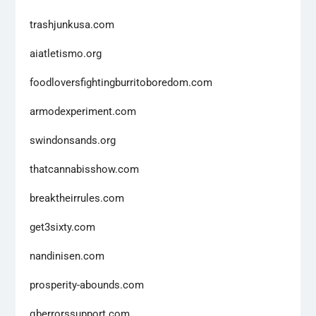
trashjunkusa.com
aiatletismo.org
foodloversfightingburritoboredom.com
armodexperiment.com
swindonsands.org
thatcannabisshow.com
breaktheirrules.com
get3sixty.com
nandinisen.com
prosperity-abounds.com
qberrorssupport.com