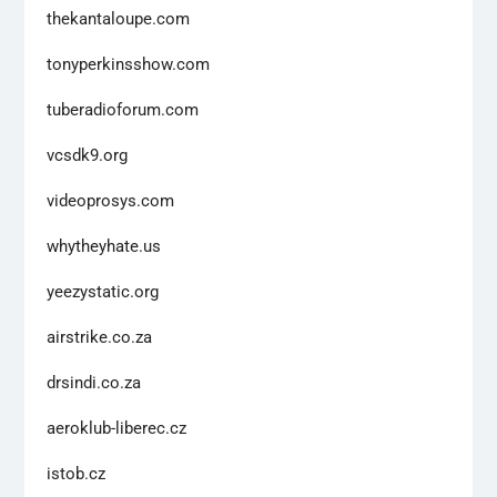
thekantaloupe.com
tonyperkinsshow.com
tuberadioforum.com
vcsdk9.org
videoprosys.com
whytheyhate.us
yeezystatic.org
airstrike.co.za
drsindi.co.za
aeroklub-liberec.cz
istob.cz