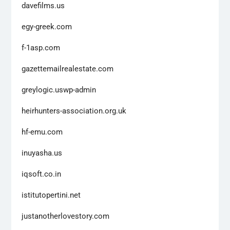
davefilms.us
egy-greek.com
f-1asp.com
gazettemailrealestate.com
greylogic.uswp-admin
heirhunters-association.org.uk
hf-emu.com
inuyasha.us
iqsoft.co.in
istitutopertini.net
justanotherlovestory.com