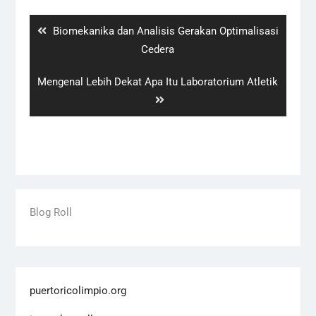
pos
Previous
Biomekanika dan Analisis Gerakan Optimalisasi
post:
Cedera
Next
Mengenal Lebih Dekat Apa Itu Laboratorium Atletik
post:
Blog Roll
puertoricolimpio.org