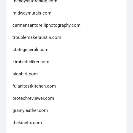
theboysstoreblog.com
midwaymurals.com
carmensantorelliphotography.com
troublemakeraustin.com
stati-generali.com
kimberludiker.com
pioshirt.com
fulanitestkitchen.com
protechreviewer.com
grainyleather.com
thekinetix.com