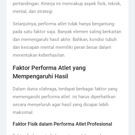
pertandingan. Kinerja ini mencakup aspek fisik, teknik,
mental, dan strategi.
Selanjutnya, performa atlet tidak hanya bergantung
pada satu faktor saja. Banyak elemen saling berkaitan
dan memengaruhi hasil akhir. Bahkan, kondisi tubuh
dan kesiapan mental memiliki peran besar dalam
menentukan keberhasilan.
Faktor Performa Atlet yang
Mempengaruhi Hasil
Dalam dunia olahraga, terdapat berbagai faktor yang
memengaruhi performa atlet. ini harus diperhatikan
secara menyeluruh agar hasil yang dicapai lebih
maksimal.
Faktor Fisik dalam Performa Atlet Profesional