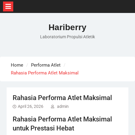
Skip
to
Hariberry
content
Laboratorium Propulsi Atletik
Home
Performa Atlet
Rahasia Performa Atlet Maksimal
Rahasia Performa Atlet Maksimal
April 26, 2026
admin
Rahasia Performa Atlet Maksimal
untuk Prestasi Hebat