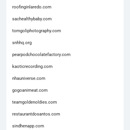
roofinginlaredo.com
sachealthybaby.com
tomgoliphotography.com
snhhq.org
pearpodchocolatefactory.com
kaoticrecording.com
nhauniverse.com
gogoanimeat.com
teamgoldenoldies.com
restaurantdosantos.com
sindhenapp.com