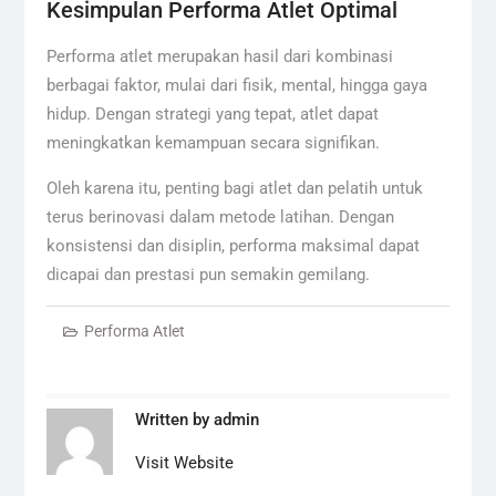
Kesimpulan Performa Atlet Optimal
Performa atlet merupakan hasil dari kombinasi
berbagai faktor, mulai dari fisik, mental, hingga gaya
hidup. Dengan strategi yang tepat, atlet dapat
meningkatkan kemampuan secara signifikan.
Oleh karena itu, penting bagi atlet dan pelatih untuk
terus berinovasi dalam metode latihan. Dengan
konsistensi dan disiplin, performa maksimal dapat
dicapai dan prestasi pun semakin gemilang.
Performa Atlet
Written by
admin
Visit Website
Navigasi