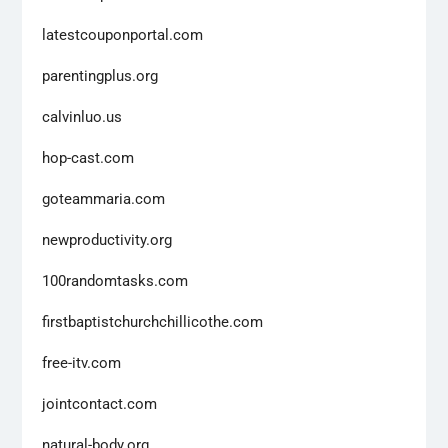
latestcouponportal.com
parentingplus.org
calvinluo.us
hop-cast.com
goteammaria.com
newproductivity.org
100randomtasks.com
firstbaptistchurchchillicothe.com
free-itv.com
jointcontact.com
natural-body.org