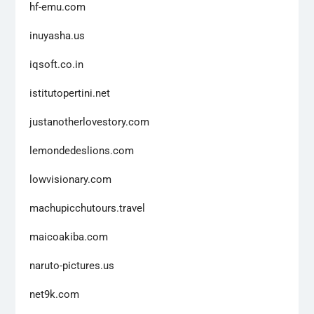
hf-emu.com
inuyasha.us
iqsoft.co.in
istitutopertini.net
justanotherlovestory.com
lemondedeslions.com
lowvisionary.com
machupicchutours.travel
maicoakiba.com
naruto-pictures.us
net9k.com