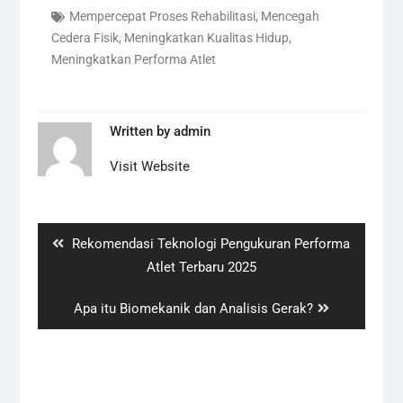
Mempercepat Proses Rehabilitasi
,
Mencegah
Cedera Fisik
,
Meningkatkan Kualitas Hidup
,
Meningkatkan Performa Atlet
Written by
admin
Visit Website
Navigasi
pos
Previous
Rekomendasi Teknologi Pengukuran Performa
post:
Atlet Terbaru 2025
Next
Apa itu Biomekanik dan Analisis Gerak?
post: