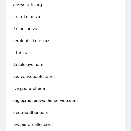
yeezystatic.org
airstrike.co.za
drsindi.co.za
aeroklub-liberec.cz
istob.cz
double-aye.com
uscreativebooks.com
livingcolorut.com
eaglepressurewasherservice.com
electroauthor.com
iowansformiller.com