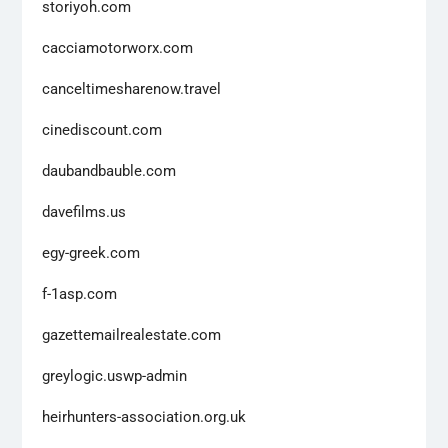
storiyoh.com
cacciamotorworx.com
canceltimesharenow.travel
cinediscount.com
daubandbauble.com
davefilms.us
egy-greek.com
f-1asp.com
gazettemailrealestate.com
greylogic.uswp-admin
heirhunters-association.org.uk