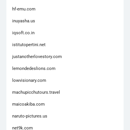
hf-emu.com
inuyasha.us
iqsoft.co.in
istitutopertini.net
justanotherlovestory.com
lemondedeslions.com
lowvisionary.com
machupicchutours.travel
maicoakiba.com
naruto-pictures.us
net9k.com