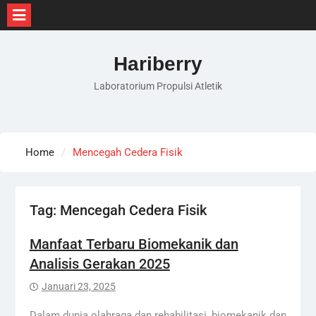
Skip
to
Hariberry
content
Laboratorium Propulsi Atletik
Home
Mencegah Cedera Fisik
Tag:
Mencegah Cedera Fisik
Manfaat Terbaru Biomekanik dan
Analisis Gerakan 2025
Januari 23, 2025
Dalam dunia olahraga dan rehabilitasi, biomekanik dan