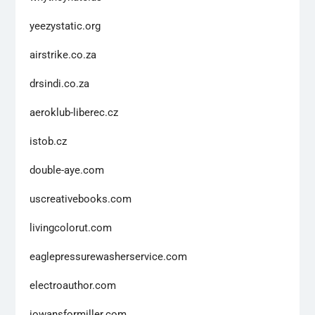
yeezystatic.org
airstrike.co.za
drsindi.co.za
aeroklub-liberec.cz
istob.cz
double-aye.com
uscreativebooks.com
livingcolorut.com
eaglepressurewasherservice.com
electroauthor.com
iowansformiller.com