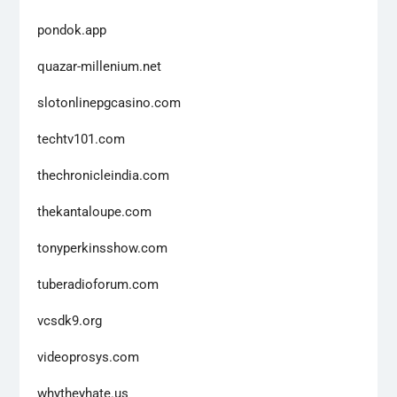
pondok.app
quazar-millenium.net
slotonlinepgcasino.com
techtv101.com
thechronicleindia.com
thekantaloupe.com
tonyperkinsshow.com
tuberadioforum.com
vcsdk9.org
videoprosys.com
whytheyhate.us