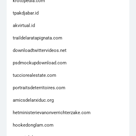
krotopedia.com
tpakdjabar.id
akvirtual.id
traildelaratapignata.com
downloadtwittervideos.net
psdmockupdownload.com
tucciorealestate.com
portraitsdeterritoires.com
amicsdelarxiduc.org
hetministerievanonverrichterzake.com
hookedonglam.com