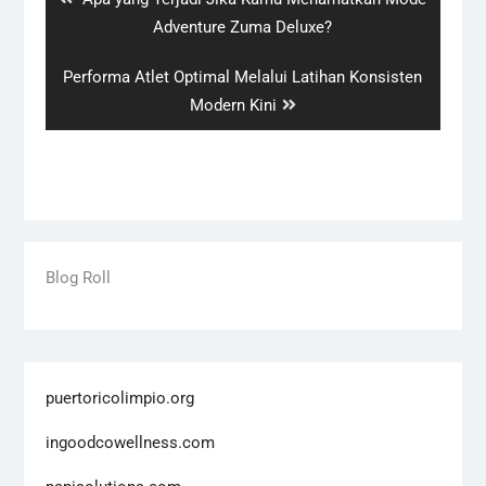
post:
Adventure Zuma Deluxe?
Next
Performa Atlet Optimal Melalui Latihan Konsisten
post:
Modern Kini
Blog Roll
puertoricolimpio.org
ingoodcowellness.com