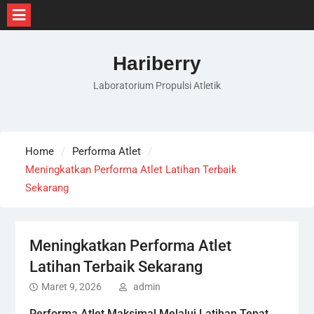
Skip
to
Hariberry
content
Laboratorium Propulsi Atletik
Home
Performa Atlet
Meningkatkan Performa Atlet Latihan Terbaik
Sekarang
Meningkatkan Performa Atlet
Latihan Terbaik Sekarang
Maret 9, 2026
admin
Performa Atlet Maksimal Melalui Latihan Tepat