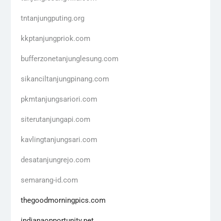
tntanjungputing.org
kkptanjungpriok.com
bufferzonetanjunglesung.com
sikanciltanjungpinang.com
pkmtanjungsariori.com
siterutanjungapi.com
kavlingtanjungsari.com
desatanjungrejo.com
semarang-id.com
thegoodmorningpics.com
indianaopportunity.net