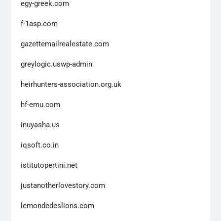
egy-greek.com
f-1asp.com
gazettemailrealestate.com
greylogic.uswp-admin
heirhunters-association.org.uk
hf-emu.com
inuyasha.us
iqsoft.co.in
istitutopertini.net
justanotherlovestory.com
lemondedeslions.com