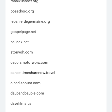
rabbikushner.org
bossdroid.org
lepanierdegermaine.org
gospelpage.net
paucek.net
storiyoh.com
cacciamotorworx.com
canceltimesharenow.travel
cinediscount.com
daubandbauble.com
davefilms.us