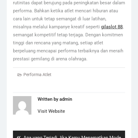
rutinitas dapat berujung pada peningkatan besar dalam
performa. Bahkan ketika atlet mencari hiburan atau
cara lain untuk tetap semangat di luar latihan,
misalnya melalui kampanye kreatif seperti
gilaslot 88
,
semangat kompetitif tetap terjaga. Dengan komitmen
tinggi dan rencana yang matang, setiap atlet
berpeluang mencapai performa terbaiknya dan meraih
prestasi gemilang di arena olahraga.
Performa Atlet
Written by
admin
Visit Website
Navigasi
pos
Previous
Apa yang Terjadi Jika Kamu Menamatkan Mode