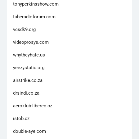
tonyperkinsshow.com
tuberadioforum.com
vcsdk9.org
videoprosys.com
whytheyhate.us
yeezystatic.org
airstrike.co.za
drsindi.co.za
aeroklub-liberec.cz
istob.cz
double-aye.com