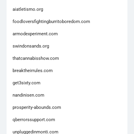
aiatletismo.org
foodloversfightingburritoboredom.com
armodexperiment.com
swindonsands.org
thatcannabisshow.com
breaktheirrules.com
get3sixty.com
nandinisen.com
prosperity-abounds.com
qberrorssupport.com
unpluggedinmonti.com