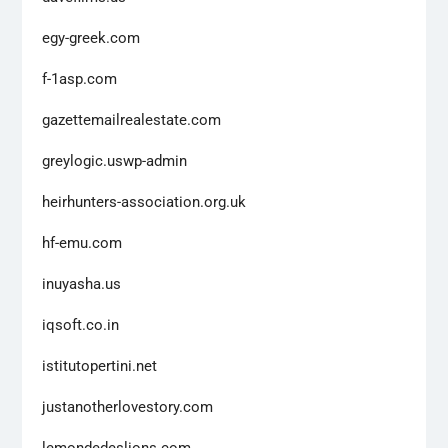
egy-greek.com
f-1asp.com
gazettemailrealestate.com
greylogic.uswp-admin
heirhunters-association.org.uk
hf-emu.com
inuyasha.us
iqsoft.co.in
istitutopertini.net
justanotherlovestory.com
lemondedeslions.com