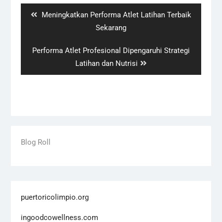
Previous
Meningkatkan Performa Atlet Latihan Terbaik
post:
Sekarang
Next
Performa Atlet Profesional Dipengaruhi Strategi
post:
Latihan dan Nutrisi
Blog Roll
puertoricolimpio.org
ingoodcowellness.com