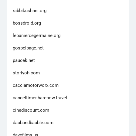
rabbikushner.org
bossdroid.org
lepanierdegermaine.org
gospelpage.net
paucek.net
storiyoh.com
cacciamotorworx.com
canceltimesharenow.travel
cinediscount.com
daubandbauble.com
davefilms.us