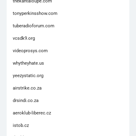
thekantaloupe.com
tonyperkinsshow.com
tuberadioforum.com
vcsdk9.org
videoprosys.com
whytheyhate.us
yeezystatic.org
airstrike.co.za
drsindi.co.za
aeroklub-liberec.cz
istob.cz